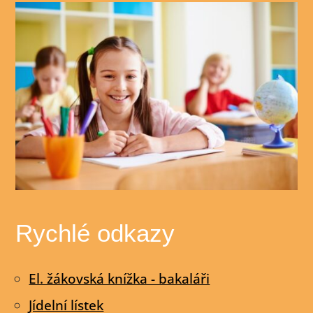
k
Rychlé odkazy
El. žákovská knížka - bakaláři
Jídelní lístek