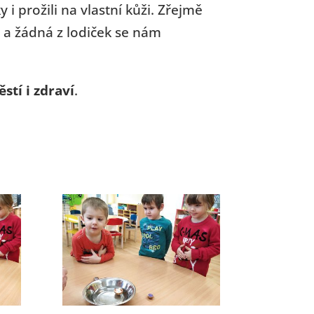
i prožili na vlastní kůži. Zřejmě
a a žádná z lodiček se nám
tí i zdraví
.