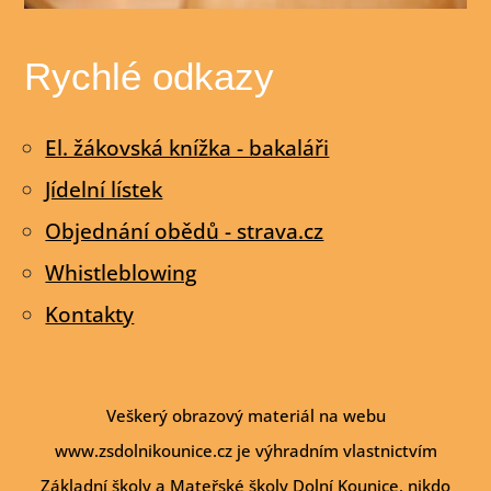
Rychlé odkazy
El. žákovská knížka - bakaláři
Jídelní lístek
Objednání obědů - strava.cz
Whistleblowing
Kontakty
Veškerý obrazový materiál na webu
www.zsdolnikounice.cz je výhradním vlastnictvím
Základní školy a Mateřské školy Dolní Kounice, nikdo