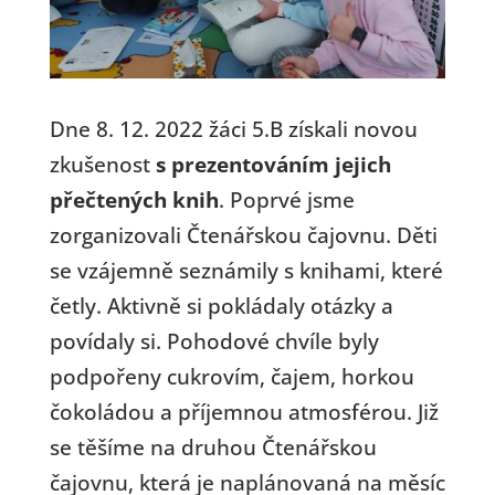
Dne 8. 12. 2022 žáci 5.B získali novou
zkušenost
s prezentováním jejich
přečtených knih
. Poprvé jsme
zorganizovali Čtenářskou čajovnu. Děti
se vzájemně seznámily s knihami, které
četly. Aktivně si pokládaly otázky a
povídaly si. Pohodové chvíle byly
podpořeny cukrovím, čajem, horkou
čokoládou a příjemnou atmosférou. Již
se těšíme na druhou Čtenářskou
čajovnu, která je naplánovaná na měsíc