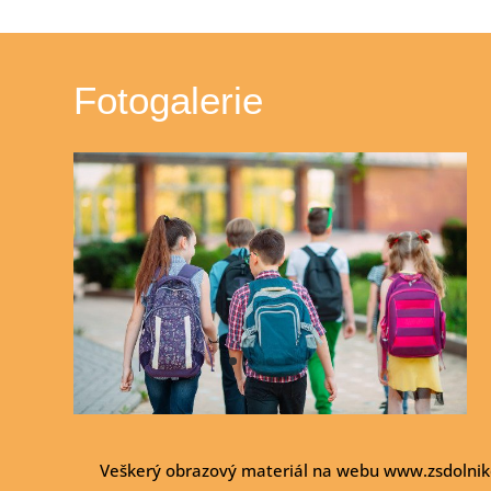
b
n
Li
A
o
g
n
p
o
er
k
p
Fotogalerie
k
Veškerý obrazový materiál na webu www.zsdolnikou