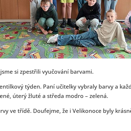
sme si zpestřili vyučování barvami.
entilkový týden. Paní učitelky vybraly barvy a každ
vené, úterý žluté a středa modro – zelená.
barvy ve třídě. Doufejme, že i Velikonoce byly krá