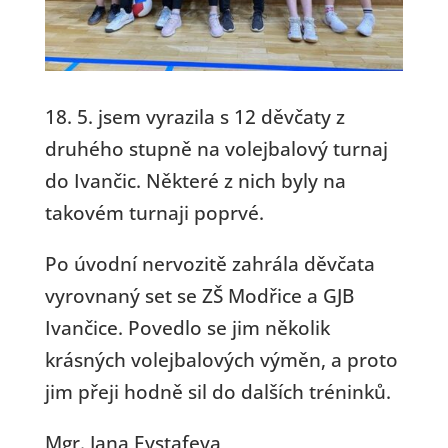
18. 5. jsem vyrazila s 12 děvčaty z
druhého stupně na volejbalový turnaj
do Ivančic. Některé z nich byly na
takovém turnaji poprvé.
Po úvodní nervozitě zahrála děvčata
vyrovnaný set se ZŠ Modřice a GJB
Ivančice. Povedlo se jim několik
krásných volejbalových výměn, a proto
jim přeji hodně sil do dalších tréninků.
Mgr. Jana Evstafeva