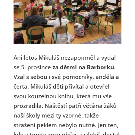
Ani letos Mikuláš nezapomněl a vydal
se 5. prosince
za dětmi na Barborku
.
Vzal s sebou i své pomocníky, anděla a
čerta. Mikuláš děti přivítal a otevřel
svou kouzelnou knihu, která mu vše
prozradila. Naštěstí patří většina žáků
naší školy mezi ty vzorné, takže
strašení peklem nebylo nutné. Jen ten,
kdo v tomto roce občas zazlobil, dostal