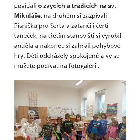
povídali
o zvycích a tradicích na sv.
Mikuláše
, na druhém si zazpívali
Písničku pro čerta a zatančili čertí
taneček, na třetím stanovišti si vyrobili
anděla a nakonec si zahráli pohybové
hry. Děti odcházely spokojené a vy se
můžete podívat na fotogalerii.