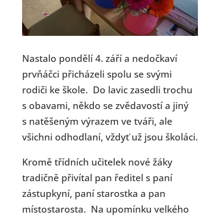
Nastalo pondělí 4. září a nedočkaví
prvňáčci přicházeli spolu se svými
rodiči ke škole. Do lavic zasedli trochu
s obavami, někdo se zvědavostí a jiný
s natěšeným výrazem ve tváři, ale
všichni odhodlaní, vždyť už jsou školáci.
Kromě třídních učitelek nové žáky
tradičně přivítal pan ředitel s paní
zástupkyní, paní starostka a pan
místostarosta. Na upomínku velkého