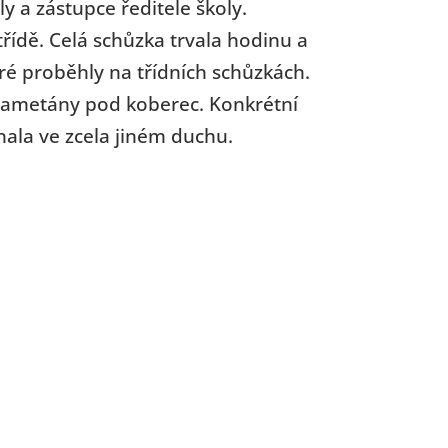
y a zástupce ředitele školy.
třídě. Celá schůzka trvala hodinu a
eré proběhly na třídních schůzkách.
 zametány pod koberec. Konkrétní
hala ve zcela jiném duchu.