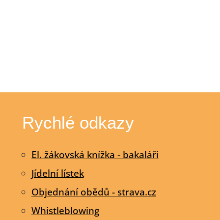
Rychlé odkazy
El. žákovská knížka - bakaláři
Jídelní lístek
Objednání obědů - strava.cz
Whistleblowing