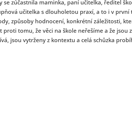
 se zúčastnila maminka, paní učitelka, ředitel škol
pňová učitelka s dlouholetou praxí, a to i v první 
ody, způsoby hodnocení, konkrétní záležitosti, kt
 proti tomu, že věci na škole neřešíme a že jsou
ívá, jsou vytrženy z kontextu a celá schůzka probí