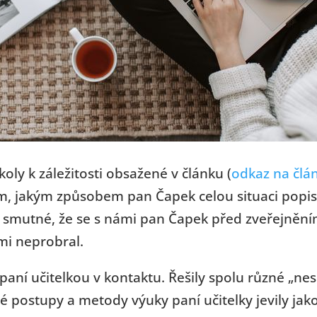
koly k záležitosti obsažené v článku (
odkaz na člá
m, jakým způsobem pan Čapek celou situaci popisuj
smutné, že se s námi pan Čapek před zveřejněním
ámi neprobral.
aní učitelkou v kontaktu. Řešily spolu různé „nesr
 postupy a metody výuky paní učitelky jevily jak