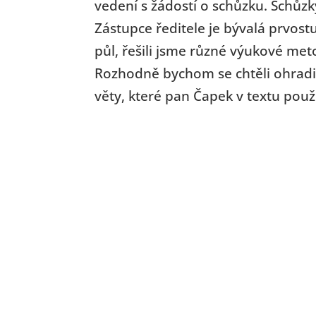
vedení s žádostí o schůzku. Schůzky
Zástupce ředitele je bývalá prvostu
půl, řešili jsme různé výukové met
Rozhodně bychom se chtěli ohradit
věty, které pan Čapek v textu použ