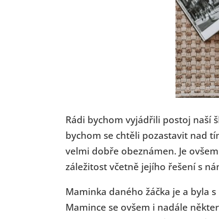
Rádi bychom vyjádřili postoj naší š
bychom se chtěli pozastavit nad tí
velmi dobře obeznámen. Je ovšem 
záležitost včetně jejího řešení s n
Maminka daného žáčka je a byla s p
Mamince se ovšem i nadále některé