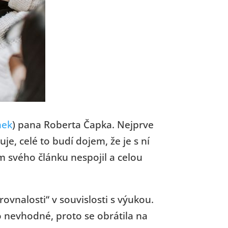
nek
) pana Roberta Čapka. Nejprve
e, celé to budí dojem, že je s ní
 svého článku nespojil a celou
ovnalosti“ v souvislosti s výukou.
o nevhodné, proto se obrátila na